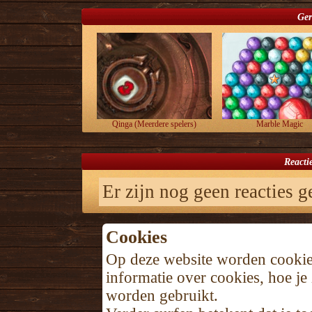
Ger
Qinga (Meerdere spelers)
Marble Magic
Reacti
Er zijn nog geen reacties ge
Cookies
Op deze website worden cookie
informatie over cookies, hoe j
worden gebruikt.