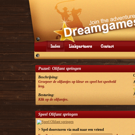
Puzzel: Olifant springen
O
Beschrijving:
Groepeer de olifantjes op kleur en speel het speelveld
A
leeg.
J
Besturing:
Klik op de olifantjes.
Speel Olifant springen
> Spel doorsturen via mail naar een vriend